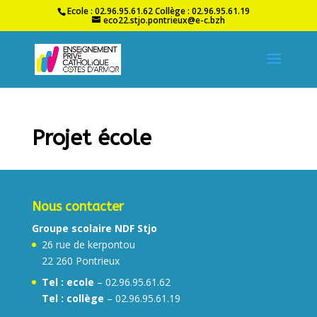
Ecole : 02.96.95.61.62 Collège : 02.96.95.61.19
eco22.stjo.pontrieux@e-c.bzh
Projet école
Nous contacter
Groupe scolaire NDF Stjo
26 rue de kerpontou
22 260 Pontrieux
Tel :
ecole
– 02.96.95.61.62
Tel : collège
– 02.96.95.61.19