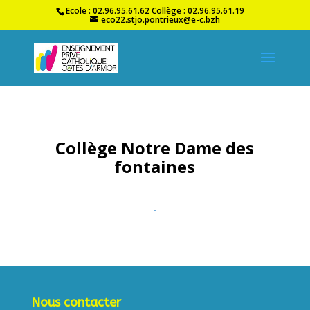
Ecole : 02.96.95.61.62 Collège : 02.96.95.61.19
eco22.stjo.pontrieux@e-c.bzh
Collège Notre Dame des
fontaines
Nous contacter